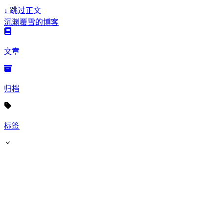
↓
跳过正文
沉渊覆雪的博客
文章
归档
标签