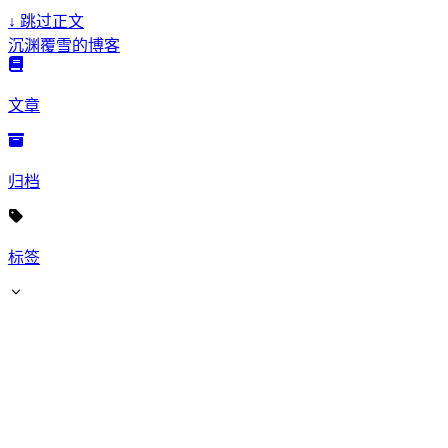
↓
跳过正文
沉渊覆雪的博客
文章
归档
标签