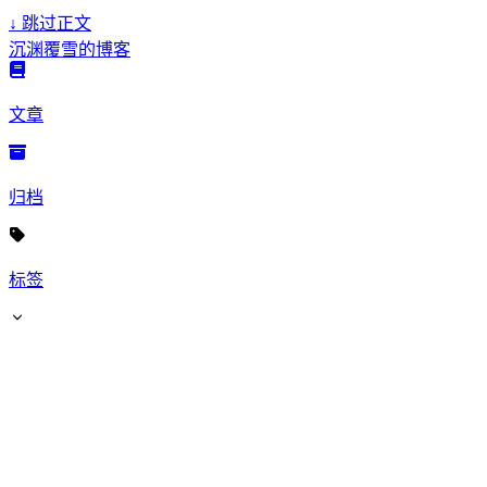
↓
跳过正文
沉渊覆雪的博客
文章
归档
标签