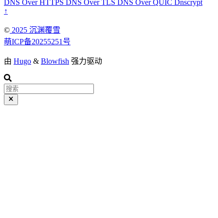
DNS Over HTTPS
DNS Over TLS
DNS Over QUIC
Dnscrypt
↑
©️
2025 沉渊覆雪
萌ICP备20255251号
由
Hugo
&
Blowfish
强力驱动